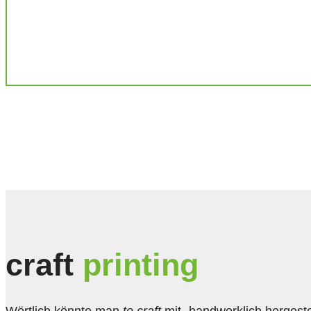
craft
printing
Wörtlich könnte man
to craft
mit „handwerklich hergeste